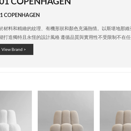
01 COPENHAGEN
01 COPENHAGEN
於材料和精緻的紋理、有機形狀和顏色充滿熱情。以斯堪地那維
砌打造獨特且永恆的設計風格 遵循品質與實用性不受限制不在
View Brand >