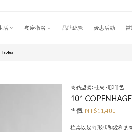
生活
餐廚衛浴
品牌總覽
優惠活動
當
 Tables
商品型號: 柱桌 - 咖啡色
101 COPENHAG
售價:
NT$11,400
柱桌以幾何形狀和銳利的