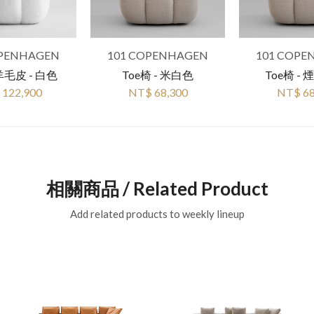
OPENHAGEN
101 COPENHAGEN
101 COPE
羊毛皮 - 白色
Toe椅 - 米白色
Toe椅 -
 122,900
NT$ 68,300
NT$ 68
相關商品 / Related Product
Add related products to weekly lineup