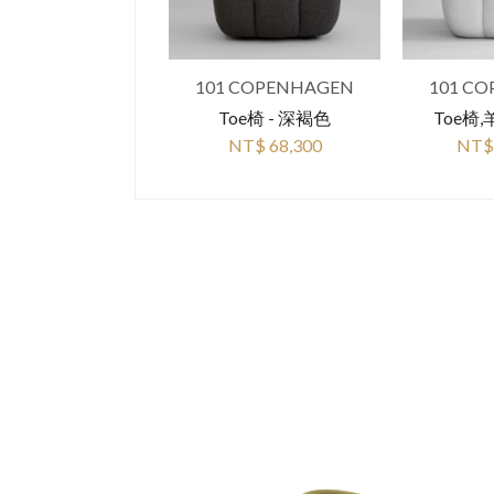
101 COPENHAGEN
101 C
Toe椅 - 深褐色
Toe椅,
NT$ 68,300
NT$