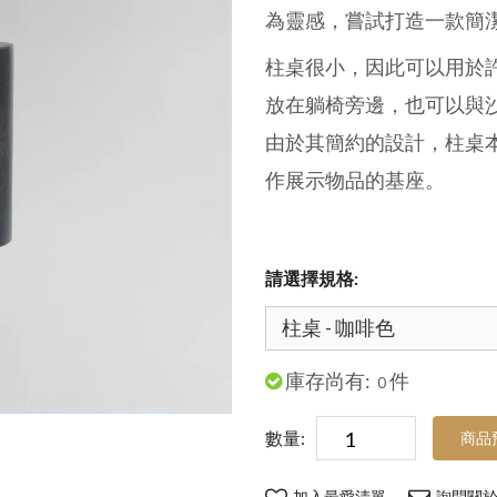
為靈感，嘗試打造一款簡
柱桌很小，因此可以用於
放在躺椅旁邊，也可以與
由於其簡約的設計，柱桌
作展示物品的基座。
請選擇規格:
庫存尚有:
件
0
數量:
商品
加入最愛清單
詢問關