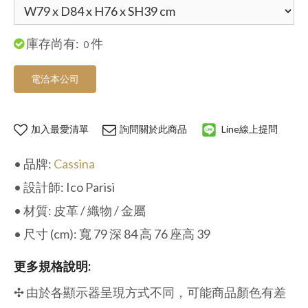
庫存尚有:
件
0
電洽本公司
加入最愛清單
詢問關於此商品
Line線上提問
• 品牌:
Cassina
• 設計師: Ico Parisi
• 材質: 皮革 / 織物 / 金屬
• 尺寸 (cm): 寬 79 深 84 高 76 座高 39
更多規格說明:
✣
由於各顯示器呈現方式不同，可能商品顏色有差