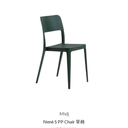
Midj
Nenè S PP Chair 單椅